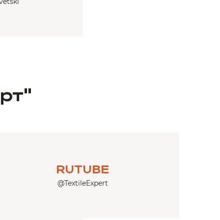
etski
рт"
RUTUBE
@TextileExpert