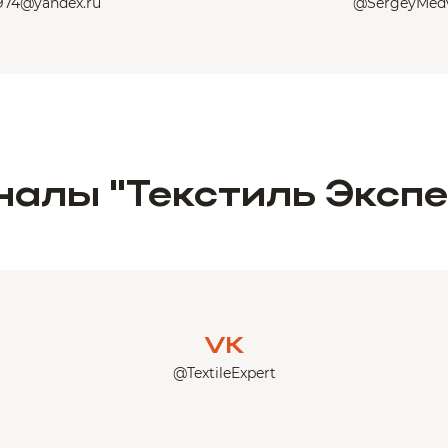
974@yandex.ru
@SergeyMedv
налы "Текстиль Экспе
VK
@TextileExpert