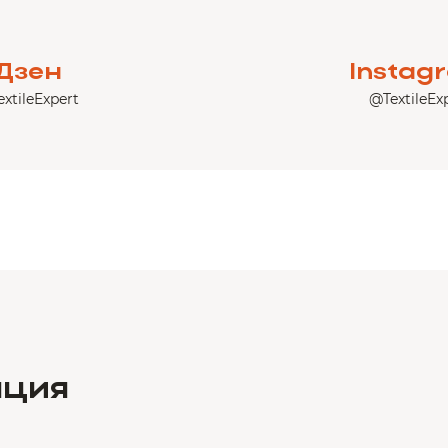
Дзен
Instag
xtileExpert
@TextileEx
ация