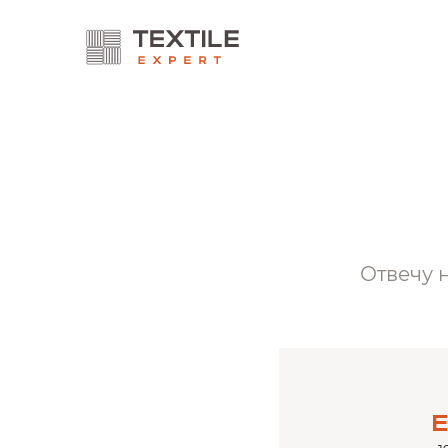
Отвечу 
E