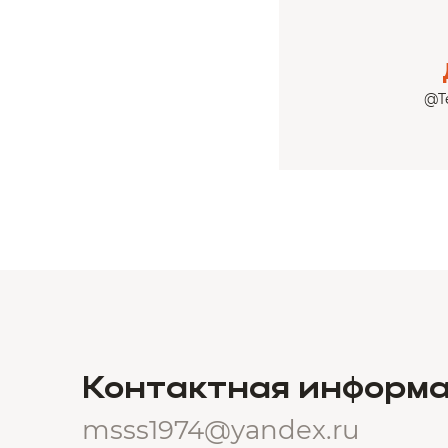
@Te
Контактная информ
msss1974@yandex.ru