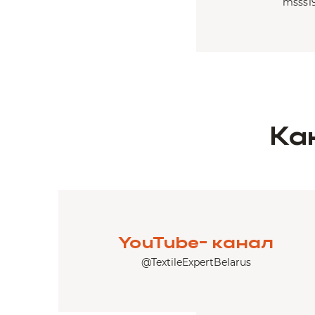
msss1
Ка
YouTube- канал
@TextileExpertBelarus